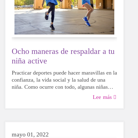
Ocho maneras de respaldar a tu
niña active
Practicar deportes puede hacer maravillas en la
confianza, la vida social y la salud de una
niña. Como ocurre con todo, algunas niñas
serán más hábiles que otras, pero eso no
Lee más
significa que no deban intentarlo. Para bien o
para mal, al probar diferentes actividades, las
niñas podrán descubrir más sobre sí mismas,
qué les hace felices y qué opciones les gustaría
elegir en el futuro.
mayo 01, 2022