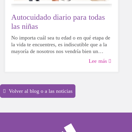
Autocuidado diario para todas
las niñas
No importa cuál sea tu edad o en qué etapa de
la vida te encuentres, es indiscutible que a la
mayoría de nosotros nos vendría bien un
estímulo para nuestra salud física, mental y
Lee más
emocional. La vida puede ser desalentadora y
francamente agotadora, así que tomarse un
tiempo para cuidar de ti mismo es una
necesidad ABSOLUTA para estos días
Volver al blog o a las noticias
impredecibles.