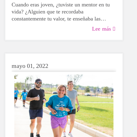
Cuando eras joven, ¿tuviste un mentor en tu
vida? ¿Alguien que te recordaba
constantemente tu valor, te enseñaba las
normas y se tomaba el tiempo para
Lee más
escucharte? Si tu respuesta es afirmativa, es
probable que ahora mismo estés sonriendo y
recordando con cariño una gran lección que te
enseñó tu mentor.
mayo 01, 2022