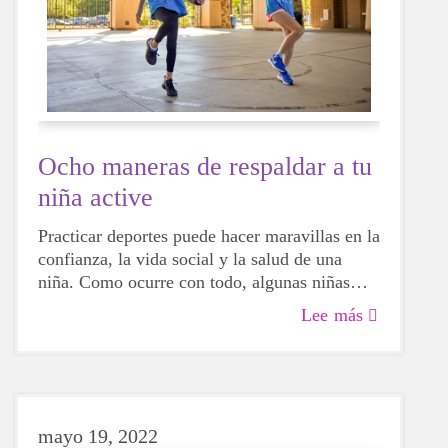
Ocho maneras de respaldar a tu
niña active
Practicar deportes puede hacer maravillas en la
confianza, la vida social y la salud de una
niña. Como ocurre con todo, algunas niñas
serán más hábiles que otras, pero eso no
Lee más
significa que no deban intentarlo. Para bien o
para mal, al probar diferentes actividades, las
niñas podrán descubrir más sobre sí mismas,
qué les hace felices y qué opciones les gustaría
elegir en el futuro.
mayo 19, 2022