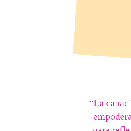
“La capaci
empodera
para refl