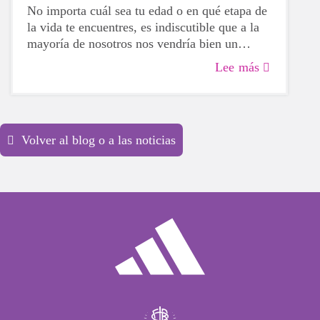
No importa cuál sea tu edad o en qué etapa de
la vida te encuentres, es indiscutible que a la
mayoría de nosotros nos vendría bien un
estímulo para nuestra salud física, mental y
Lee más
emocional. La vida puede ser desalentadora y
francamente agotadora, así que tomarse un
tiempo para cuidar de ti mismo es una
necesidad ABSOLUTA para estos días
Volver al blog o a las noticias
impredecibles.