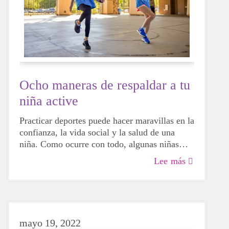
Ocho maneras de respaldar a tu
niña active
Practicar deportes puede hacer maravillas en la
confianza, la vida social y la salud de una
niña. Como ocurre con todo, algunas niñas
serán más hábiles que otras, pero eso no
Lee más
significa que no deban intentarlo. Para bien o
para mal, al probar diferentes actividades, las
niñas podrán descubrir más sobre sí mismas,
qué les hace felices y qué opciones les gustaría
elegir en el futuro.
mayo 19, 2022